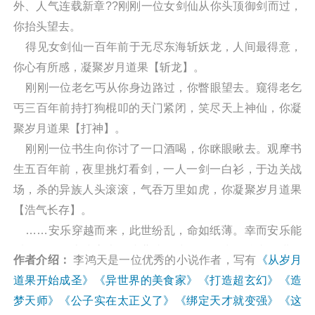
外、人气连载新章??刚刚一位女剑仙从你头顶御剑而过，
你抬头望去。
得见女剑仙一百年前于无尽东海斩妖龙，人间最得意，
你心有所感，凝聚岁月道果【斩龙】。
刚刚一位老乞丐从你身边路过，你瞥眼望去。窥得老乞
丐三百年前持打狗棍叩的天门紧闭，笑尽天上神仙，你凝
聚岁月道果【打神】。
刚刚一位书生向你讨了一口酒喝，你眯眼瞅去。观摩书
生五百年前，夜里挑灯看剑，一人一剑一白衫，于边关战
场，杀的异族人头滚滚，气吞万里如虎，你凝聚岁月道果
【浩气长存】。
……安乐穿越而来，此世纷乱，命如纸薄。幸而安乐能
看到他人身上或高光，或悲愤，或无奈的岁月往事，进而
作者介绍：
李鸿天是一位优秀的小说作者，写有
《从岁月
凝聚成岁月道果，加持己身。
道果开始成圣》
《异世界的美食家》
《打造超玄幻》
《造
少年修行，炼神，积累道果。心平气和的叩开修行大
梦天师》
《公子实在太正义了》
《绑定天才就变强》
《这
门，默默成圣。阅读从岁月道果开始成圣最新章节请关注