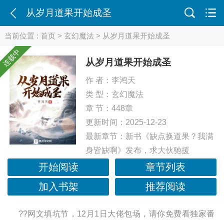
从岁月道果开始成圣
当前位置 :
首页
>
玄幻魔法
> 从岁月道果开始成圣
连载中
从岁月道果开始成圣
作 者：
李鸿天
类 型：
玄幻魔法
章 节：448章
更新时间：2025-12-23
最新章节：
新书《缺点换道果？我满
身皆缺啊》发布，求大伙驰援
开始阅读
章节列表
加入书架
推荐阅读
??网文填坑节，12月1日大佬包场，请你免费看独家番