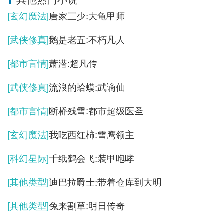
[玄幻魔法]
唐家三少:大龟甲师
[武侠修真]
鹅是老五:不朽凡人
[都市言情]
萧潜:超凡传
[武侠修真]
流浪的蛤蟆:武谪仙
[都市言情]
断桥残雪:都市超级医圣
[玄幻魔法]
我吃西红柿:雪鹰领主
[科幻星际]
千纸鹤会飞:装甲咆哮
[其他类型]
迪巴拉爵士:带着仓库到大明
[其他类型]
兔来割草:明日传奇