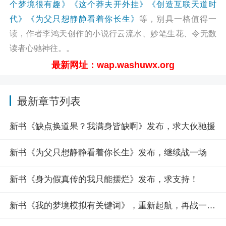
个梦境很有趣》
《这个莽夫开外挂》
《创造互联天道时
（凡人小说网
代》
《为父只想静静看着你长生》
等，别具一格值得一
http://wap.washuwx.org/book/264820.html）
读，作者李鸿天创作的小说行云流水、妙笔生花、令无数
读者心驰神往。。
最新网址：wap.washuwx.org
最新章节列表
新书《缺点换道果？我满身皆缺啊》发布，求大伙驰援
新书《为父只想静静看着你长生》发布，继续战一场
新书《身为假真传的我只能摆烂》发布，求支持！
新书《我的梦境模拟有关键词》，重新起航，再战一场！