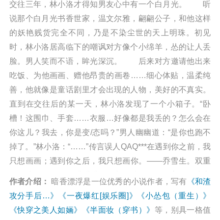
交往三年，林小洛才得知男友心中有一个白月光。 听
说那个白月光书香世家，温文尔雅，翩翩公子，和他这样
的妖艳贱货完全不同，乃是不染尘世的天上明珠。初见
时，林小洛居高临下的嘲讽对方像个小绵羊，怂的让人丢
脸。男人笑而不语，眸光深沉。 后来对方邀请他出来
吃饭、为他画画、赠他昂贵的画卷……细心体贴，温柔纯
善，他就像是童话剧里才会出现的人物，美好的不真实。
直到在交往后的某一天，林小洛发现了一个小箱子。“卧
槽！这围巾、手套……衣服…好像都是我丢的？怎么会在
你这儿？我去，你是变/态吗？”男人幽幽道：“是你也跑不
掉了。”林小洛：“……”传言误人QAQ***在遇到你之前，我
只想画画；遇到你之后，我只想画你。——乔雪生。双重
绿帽渣攻：？？？喵喵喵？白切黑痴汉攻&没心没肺小心
作者介绍：
暗香漂浮是一位优秀的小说作者，写有
《和渣
眼受。 这就是一个受踹掉霸总渣攻后，和霸总心中的
攻分手后…》
《一夜爆红[娱乐圈]》
《小怂包（重生）》
白月光在一起了的俗套狗血小甜文。PS：白月光从始至终
《快穿之美人如婳》
《半面妆（穿书）》
等，别具一格值
只喜欢受一个人，对渣攻从没有动过一点点感情。阅读和