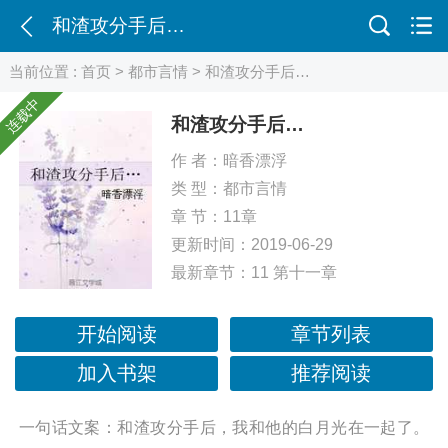
和渣攻分手后…
当前位置 :
首页
>
都市言情
> 和渣攻分手后…
连载中
和渣攻分手后…
作 者：
暗香漂浮
类 型：
都市言情
章 节：11章
更新时间：2019-06-29
最新章节：
11 第十一章
开始阅读
章节列表
加入书架
推荐阅读
一句话文案：和渣攻分手后，我和他的白月光在一起了。