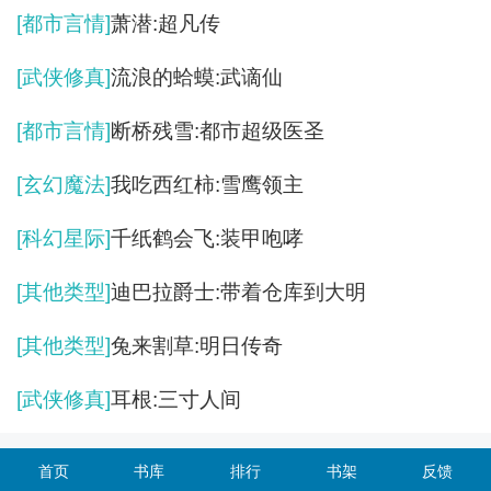
[都市言情]
萧潜:超凡传
[武侠修真]
流浪的蛤蟆:武谪仙
[都市言情]
断桥残雪:都市超级医圣
[玄幻魔法]
我吃西红柿:雪鹰领主
[科幻星际]
千纸鹤会飞:装甲咆哮
[其他类型]
迪巴拉爵士:带着仓库到大明
[其他类型]
兔来割草:明日传奇
[武侠修真]
耳根:三寸人间
首页
书库
排行
书架
反馈