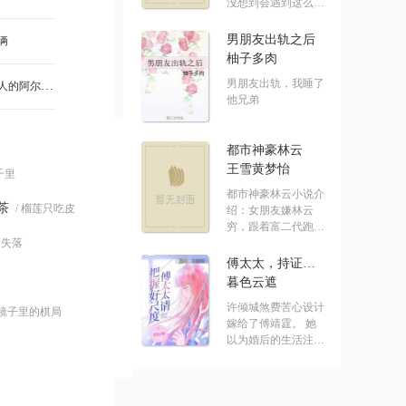
没想到会遇到这么没
有节操的系统！ .....
男朋友出轨之后
俩
柚子多肉
男朋友出轨，我睡了
第686章 即将在今晚成为男人的阿尔萨斯
他兄弟
都市神豪林云
王雪黄梦怡
七千里
都市神豪林云小说介
茶
/ 榴莲只吃皮
绍：女朋友嫌林云
穷，跟着富二代跑
的失落
了，结果突然.....
傅太太，持证请上岗
暮色云遮
许倾城煞费苦心设计
 镜子里的棋局
嫁给了傅靖霆。 她
以为婚后的生活注定
水深火热。 却发.....