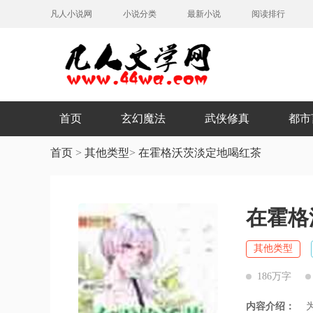
凡人小说网
小说分类
最新小说
阅读排行
首页
玄幻魔法
武侠修真
都市
首页
>
其他类型
>
在霍格沃茨淡定地喝红茶
在霍格
其他类型
186万字
内容介绍：
为