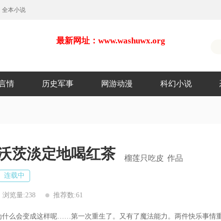
全本小说
最新网址：www.washuwx.org
言情
历史军事
网游动漫
科幻小说
沃茨淡定地喝红茶
榴莲只吃皮
作品
连载中
浏览量:238
推荐数:61
什么会变成这样呢……第一次重生了。又有了魔法能力。两件快乐事情