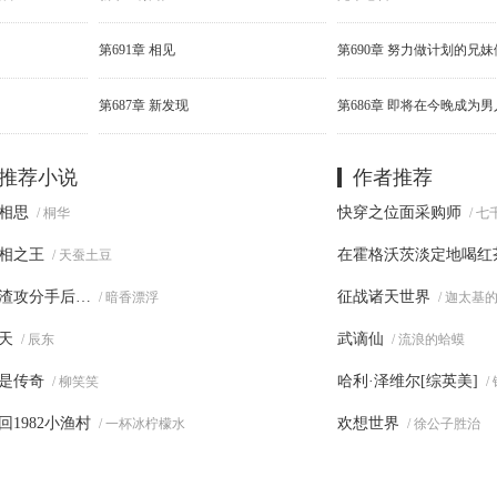
第691章 相见
第690章 努力做计划的兄妹
第687章 新发现
推荐小说
作者推荐
相思
快穿之位面采购师
/ 桐华
/ 
相之王
在霍格沃茨淡定地喝红
/ 天蚕土豆
渣攻分手后…
征战诸天世界
/ 暗香漂浮
/ 迦太基
天
武谪仙
/ 辰东
/ 流浪的蛤蟆
是传奇
哈利·泽维尔[综英美]
/ 柳笑笑
/
回1982小渔村
欢想世界
/ 一杯冰柠檬水
/ 徐公子胜治