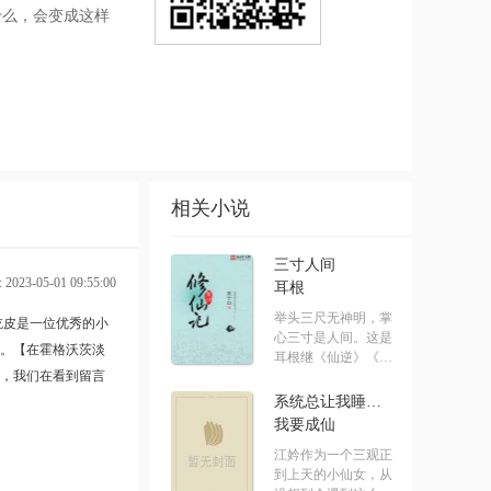
什么，会变成这样
相关小说
三寸人间
023-05-01 09:55:00
耳根
举头三尺无神明，掌
吃皮是一位优秀的小
心三寸是人间。这是
。【在霍格沃茨淡
耳根继《仙逆》《求
，我们在看到留言
魔》《我.....
系统总让我睡男主[快穿]
我要成仙
江妗作为一个三观正
到上天的小仙女，从