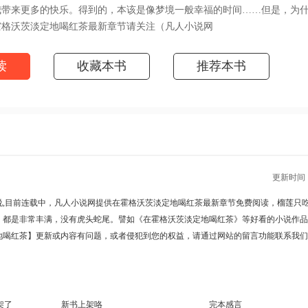
我带来更多的快乐。得到的，本该是像梦境一般幸福的时间……但是，为
霍格沃茨淡定地喝红茶最新章节请关注（凡人小说网
huwx.org/book/80426.html）
读
收藏本书
推荐本书
更新时间 : 2
,目前连载中，凡人小说网提供
在霍格沃茨淡定地喝红茶最新章节
免费阅读，榴莲只
，都是非常丰满，没有虎头蛇尾。譬如
《在霍格沃茨淡定地喝红茶》
等好看的小说作品
地喝红茶】更新或内容有问题，或者侵犯到您的权益，请通过网站的留言功能联系我们
架了
新书上架咯
完本感言