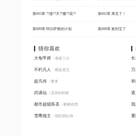
第693章 ??漫??天??撒??花??
第692章 再见了！
第689章 阿尔萨斯的计划
第688章 捡到宝了
猜你喜欢
大龟甲师
长
/ 唐家三少
不朽凡人
万
/ 鹅是老五
超凡传
和
/ 萧潜
武谪仙
遮
/ 流浪的蛤蟆
都市超级医圣
我
/ 断桥残雪
雪鹰领主
重
/ 我吃西红柿