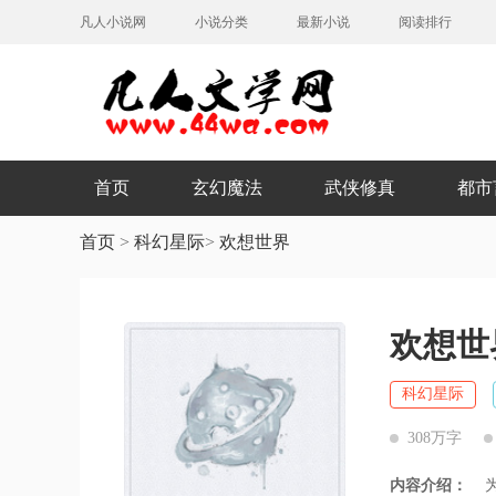
凡人小说网
小说分类
最新小说
阅读排行
首页
玄幻魔法
武侠修真
都市
首页
>
科幻星际
>
欢想世界
欢想世
科幻星际
308万字
内容介绍：
为