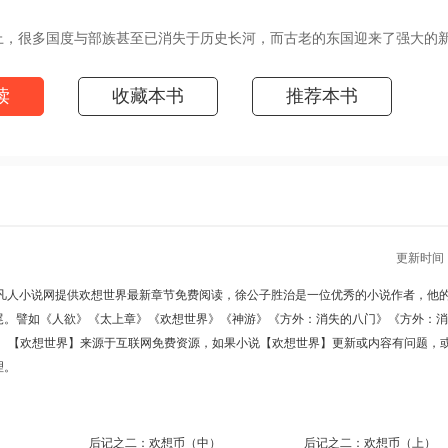
，很多国度与部族甚至已消失于历史长河，而古老的东国迎来了强大的
领了人类文明的方向。
以青春常驻、男人能够健旺百年，人们不仅能创造外物，也在创建自身
读
收藏本书
推荐本书
。
发生，都伴随着一个疆域遍布全球的欢想国的出现。那是一个社会更公
度，仿佛古往今来人们所渴望的真正的理想国、现实中的乌托邦。
，文明发展的终极目标是什么？生命尤其是人类的出现，对世界、对其
问题，距离梦醒之后的少年华真行还很遥远，他只是好奇自己为何会做
（凡人小说网 http://www.washuwx.org/book/158178.html）
更新时间 : 2
凡人小说网提供
欢想世界最新章节
免费阅读，徐公子胜治是一位优秀的小说作者，他
尾。譬如
《人欲》
《太上章》
《欢想世界》
《神游》
《方外：消失的八门》
《方外：消
。【欢想世界】来源于互联网免费资源，如果小说【欢想世界】更新或内容有问题，
理。
）
后记之二：欢想币（中）
后记之二：欢想币（上）