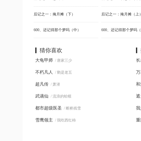
后记之一：掩月摊（下）
后记之一：掩月摊（上
600、还记得那个梦吗（中）
600、还记得那个梦吗
猜你喜欢
大龟甲师
长
/ 唐家三少
不朽凡人
万
/ 鹅是老五
超凡传
和
/ 萧潜
武谪仙
遮
/ 流浪的蛤蟆
都市超级医圣
我
/ 断桥残雪
雪鹰领主
重
/ 我吃西红柿