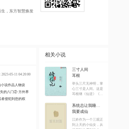
新生，东方智慧焕发
，存于今人的畅想中
平、生活更美满、秩
自身，其意义与价值
相关小说
这样的一个梦？阅读
三寸人间
023-05-11 04:20:00
耳根
举头三尺无神明，掌
的小说作品人物设
心三寸是人间。这是
失的八门②·方外界
耳根继《仙逆》《求
或者侵犯到您的权
魔》《我.....
系统总让我睡男主[快穿]
我要成仙
江妗作为一个三观正
到上天的小仙女，从