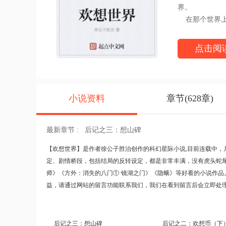
界。
在那个世界上
新的光芒，引
那时的女人可
点击阅
却又出乎意料
……这一切的
序更安宁的国
很多人在思考
小说资料
章节(628章)
何在？
然而这种终极
欢想世界最新章节请关注
最新章节 :
后记之三：想山碑
【
欢想世界
】是作者徐公子胜治创作的科幻星际小说,目前连载中，
定、剧情桥段，包括结局的反转设定，都是非常丰满，没有虎头蛇
师》
《方外：消失的八门①·镜湖之门》
《隐蛾》
等好看的小说作品
益，请通过网站的留言功能联系我们，我们在看到留言后会立即处
后记之三：想山碑
后记之二：欢想币（下