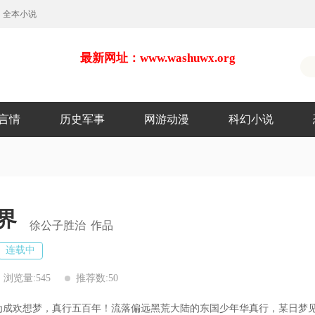
全本小说
最新网址：www.washuwx.org
言情
历史军事
网游动漫
科幻小说
界
徐公子胜治
作品
连载中
浏览量:545
推荐数:50
成欢想梦，真行五百年！流落偏远黑荒大陆的东国少年华真行，某日梦