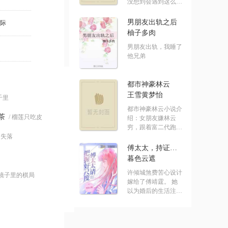
没想到会遇到这么没
有节操的系统！ .....
男朋友出轨之后
际
柚子多肉
男朋友出轨，我睡了
他兄弟
都市神豪林云
王雪黄梦怡
七千里
都市神豪林云小说介
茶
/ 榴莲只吃皮
绍：女朋友嫌林云
穷，跟着富二代跑
的失落
了，结果突然.....
傅太太，持证请上岗
暮色云遮
许倾城煞费苦心设计
 镜子里的棋局
嫁给了傅靖霆。 她
以为婚后的生活注定
水深火热。 却发.....