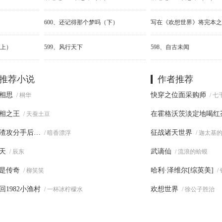
）
600、还记得那个梦吗（下）
写在《欢想世界》将完本之
（上）
599、风行天下
598、自古未闻
推荐小说
作者推荐
相思
快穿之位面采购师
/ 桐华
/ 
相之王
在霍格沃茨淡定地喝红
/ 天蚕土豆
渣攻分手后…
征战诸天世界
/ 暗香漂浮
/ 迦太基
天
武谪仙
/ 辰东
/ 流浪的蛤蟆
是传奇
哈利·泽维尔[综英美]
/ 柳笑笑
/
回1982小渔村
欢想世界
/ 一杯冰柠檬水
/ 徐公子胜治