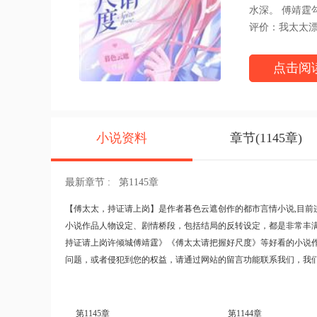
水深。 傅靖霆
评价：我太太
毕竟，这世界
http://www.was
点击阅
小说资料
章节(1145章)
最新章节 :
第1145章
【
傅太太，持证请上岗
】是作者暮色云遮创作的都市言情小说,目前
小说作品人物设定、剧情桥段，包括结局的反转设定，都是非常丰
持证请上岗许倾城傅靖霆》
《傅太太请把握好尺度》
等好看的小说
问题，或者侵犯到您的权益，请通过网站的留言功能联系我们，我
第1145章
第1144章