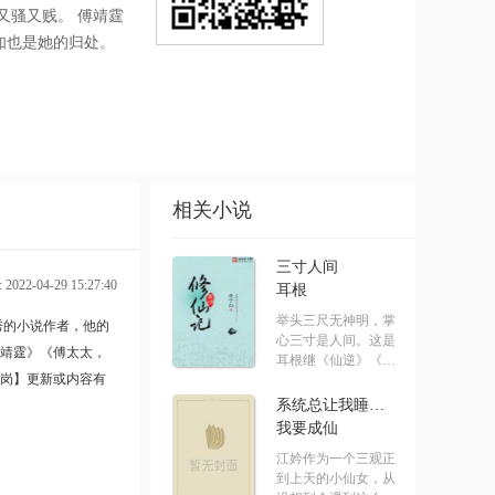
又骚又贱。 傅靖霆
知也是她的归处。
相关小说
三寸人间
022-04-29 15:27:40
耳根
举头三尺无神明，掌
秀的小说作者，他的
心三寸是人间。这是
靖霆》
《傅太太，
耳根继《仙逆》《求
岗】更新或内容有
魔》《我.....
系统总让我睡男主[快穿]
我要成仙
江妗作为一个三观正
到上天的小仙女，从