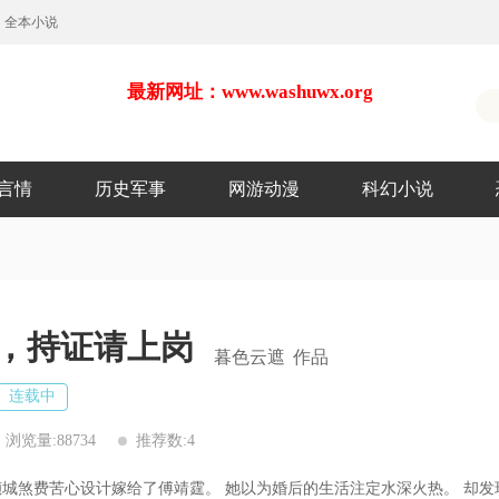
全本小说
最新网址：www.washuwx.org
言情
历史军事
网游动漫
科幻小说
，持证请上岗
暮色云遮
作品
连载中
浏览量:88734
推荐数:4
倾城煞费苦心设计嫁给了傅靖霆。 她以为婚后的生活注定水深火热。 却发