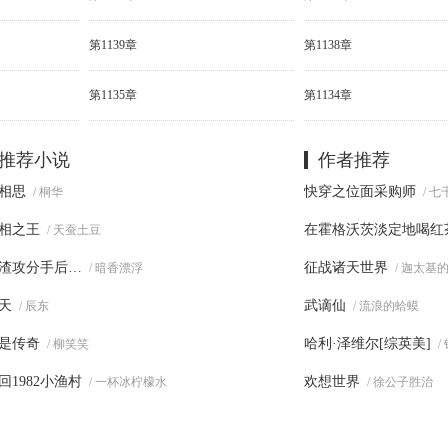
第1139章
第1138章
第1135章
第1134章
推荐小说
作者推荐
相思
快穿之位面采购师
/ 桐华
/ 
相之王
在霍格沃茨淡定地喝红
/ 天蚕土豆
渣攻分手后…
征战诸天世界
/ 暗香漂浮
/ 迦太基
天
武谪仙
/ 辰东
/ 流浪的蛤蟆
是传奇
哈利·泽维尔[综英美]
/ 柳笑笑
/
回1982小渔村
欢想世界
/ 一杯冰柠檬水
/ 徐公子胜治