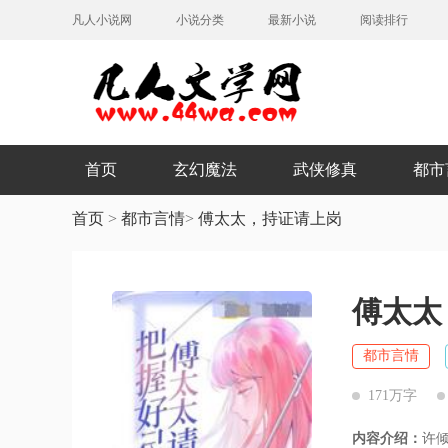
凡人小说网
小说分类
最新小说
阅读排行
首页
玄幻魔法
武侠修真
都市
首页
>
都市言情
>
傅太太，持证请上岗
傅太太
都市言情
171万字
内容介绍：
许