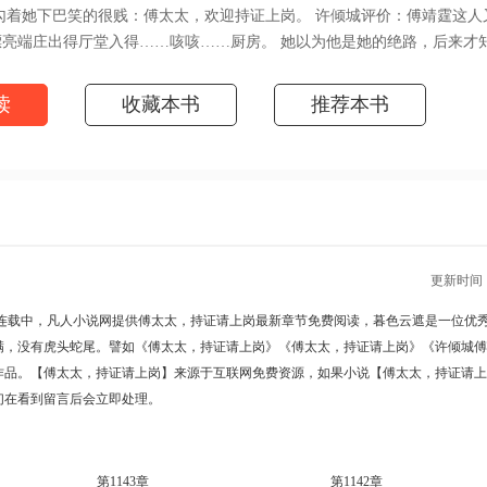
勾着她下巴笑的很贱：傅太太，欢迎持证上岗。 许倾城评价：傅靖霆这人
漂亮端庄出得厅堂入得……咳咳……厨房。 她以为他是她的绝路，后来才
，妖孽也成双。阅读傅太太，持证请上岗最新章节请关注（凡人小说网
huwx.org/book/66453.html）
读
收藏本书
推荐本书
更新时间 : 2
连载中，凡人小说网提供
傅太太，持证请上岗最新章节
免费阅读，暮色云遮是一位优
满，没有虎头蛇尾。譬如
《傅太太，持证请上岗》
《傅太太，持证请上岗》
《许倾城傅
作品。【傅太太，持证请上岗】来源于互联网免费资源，如果小说【傅太太，持证请上
们在看到留言后会立即处理。
第1143章
第1142章