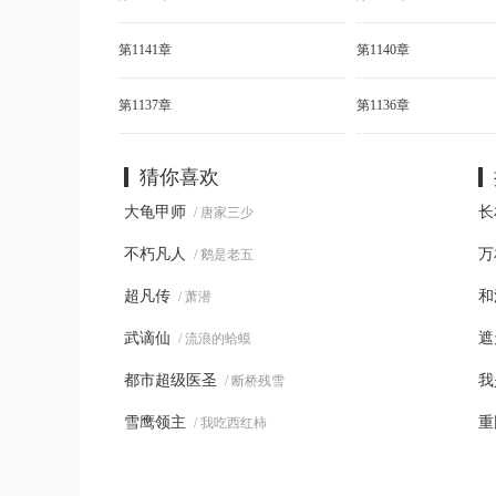
第1141章
第1140章
第1137章
第1136章
猜你喜欢
大龟甲师
长
/ 唐家三少
不朽凡人
万
/ 鹅是老五
超凡传
和
/ 萧潜
武谪仙
遮
/ 流浪的蛤蟆
都市超级医圣
我
/ 断桥残雪
雪鹰领主
重
/ 我吃西红柿