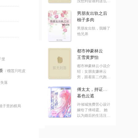
没想到会遇到这么没
有节操的系统！ .....
男朋友出轨之后
柚子多肉
男朋友出轨，我睡了
他兄弟
都市神豪林云
王雪黄梦怡
七千里
都市神豪林云小说介
茶
/ 榴莲只吃皮
绍：女朋友嫌林云
穷，跟着富二代跑
的失落
了，结果突然.....
傅太太，持证请上岗
暮色云遮
许倾城煞费苦心设计
 镜子里的棋局
嫁给了傅靖霆。 她
以为婚后的生活注定
水深火热。 却发.....