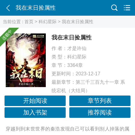
我在末日捡属性
当前位置 :
首页
>
科幻星际
> 我在末日捡属性
连载中
我在末日捡属性
作 者：
才是许仙
类 型：
科幻星际
章 节：3364章
更新时间：2023-12-17
最新章节：
第三千三百九十一章 系
统宕机（大结局）
开始阅读
章节列表
加入书架
推荐阅读
穿越到到末世世界的秦浩发现自己可以看到别人掉落的属