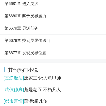
第6681章 进入灵渊
第6680章 赋予灵界魔力
第6679章 灵渊任务
第6678章 找到灵界传送门
第6677章 发现灵界位置
其他热门小说
[玄幻魔法]
唐家三少:大龟甲师
[武侠修真]
鹅是老五:不朽凡人
[都市言情]
萧潜:超凡传