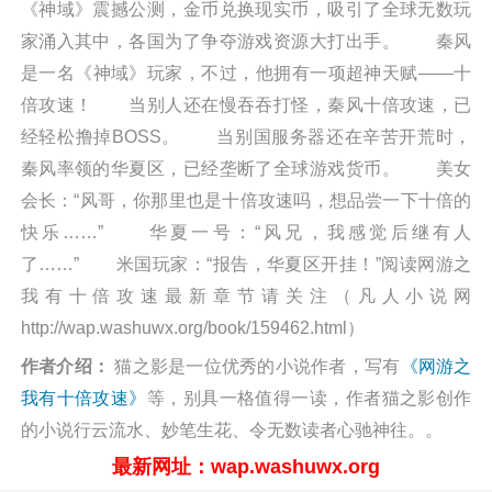
《神域》震撼公测，金币兑换现实币，吸引了全球无数玩
家涌入其中，各国为了争夺游戏资源大打出手。 秦风
是一名《神域》玩家，不过，他拥有一项超神天赋——十
倍攻速！ 当别人还在慢吞吞打怪，秦风十倍攻速，已
经轻松撸掉BOSS。 当别国服务器还在辛苦开荒时，
秦风率领的华夏区，已经垄断了全球游戏货币。 美女
会长：“风哥，你那里也是十倍攻速吗，想品尝一下十倍的
快乐……” 华夏一号：“风兄，我感觉后继有人
了……” 米国玩家：“报告，华夏区开挂！”阅读网游之
我有十倍攻速最新章节请关注（凡人小说网
http://wap.washuwx.org/book/159462.html）
作者介绍：
猫之影是一位优秀的小说作者，写有
《网游之
我有十倍攻速》
等，别具一格值得一读，作者猫之影创作
的小说行云流水、妙笔生花、令无数读者心驰神往。。
最新网址：wap.washuwx.org