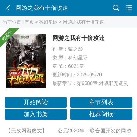
网游之我有十倍攻速
当前位置 :
首页
>
科幻星际
> 网游之我有十倍攻速
连载中
网游之我有十倍攻速
作 者：
猫之影
类 型：
科幻星际
章 节：6031章
更新时间：2025-05-20
最新章节：
第6688章 对战邪魔遵灵
开始阅读
章节列表
加入书架
推荐阅读
【无敌网游爽文】 公元2020年，联合国开发的网游