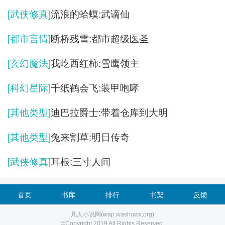
[武侠修真]
流浪的蛤蟆:武谪仙
[都市言情]
断桥残雪:都市超级医圣
[玄幻魔法]
我吃西红柿:雪鹰领主
[科幻星际]
千纸鹤会飞:装甲咆哮
[其他类型]
迪巴拉爵士:带着仓库到大明
[其他类型]
兔来割草:明日传奇
[武侠修真]
耳根:三寸人间
首页
书库
排行
书架
反馈
凡人小说网(wap.washuwx.org)
©Copyright 2019 All Rights Reserved.