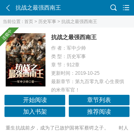
抗战之最强西南王
当前位置 :
首页
>
历史军事
> 抗战之最强西南王
连载中
抗战之最强西南王
作 者：
军中少帅
类 型：
历史军事
章 节：912章
更新时间：2019-10-25
最新章节：
第九百零九章 心生畏惧
的米帝军官！
开始阅读
章节列表
加入书架
推荐阅读
重生抗战前夕，成为了已故护国将军蔡锷之子。 时人