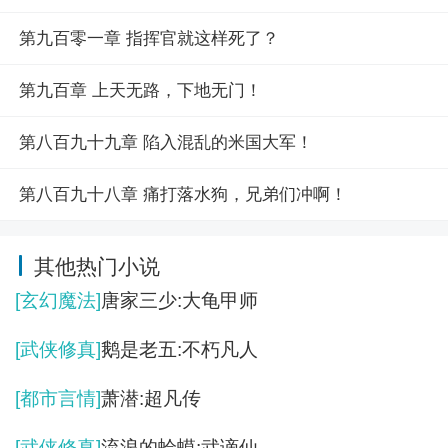
第九百零一章 指挥官就这样死了？
第九百章 上天无路，下地无门！
第八百九十九章 陷入混乱的米国大军！
第八百九十八章 痛打落水狗，兄弟们冲啊！
其他热门小说
[玄幻魔法]
唐家三少:大龟甲师
[武侠修真]
鹅是老五:不朽凡人
[都市言情]
萧潜:超凡传
[武侠修真]
流浪的蛤蟆:武谪仙