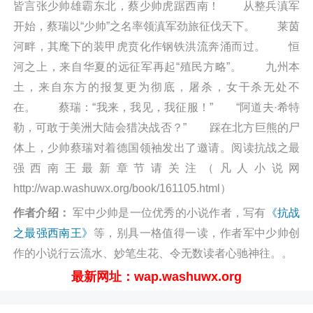
皆言张少帅雄霸东北，蔡少帅虎踞西南！ 从整兵滇军
开始，蔡瑞以“少帅”之名率领滇军劲旅征伐天下。 莱茵
河畔，其麾下的装甲虎贲化作钢铁洪流奔涌而过。 恒
河之上，来自华夏的远征军再起“殖民方略”。 九州本
土，来自东方的报复更为彻底，屠杀，女干杀无处不
在。 蔡瑞：“我来，我见，我征服！” “阿道夫·希特
勒，可敢于美洲大陆会猎决战否？” 踩在北方巨熊的尸
体上，少帅蔡瑞对着德国领袖发出了邀请。阅读抗战之最
强西南王最新章节请关注（凡人小说网
http://wap.washuwx.org/book/161105.html）
作者介绍：
军中少帅是一位优秀的小说作者，写有
《抗战
之最强西南王》
等，别具一格值得一读，作者军中少帅创
作的小说行云流水、妙笔生花、令无数读者心驰神往。。
最新网址：wap.washuwx.org