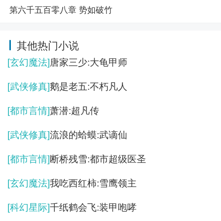
第六千五百零八章 势如破竹
其他热门小说
[玄幻魔法]
唐家三少:大龟甲师
[武侠修真]
鹅是老五:不朽凡人
[都市言情]
萧潜:超凡传
[武侠修真]
流浪的蛤蟆:武谪仙
[都市言情]
断桥残雪:都市超级医圣
[玄幻魔法]
我吃西红柿:雪鹰领主
[科幻星际]
千纸鹤会飞:装甲咆哮