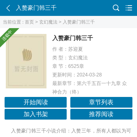
入赘豪门韩三千
当前位置 :
首页
>
玄幻魔法
> 入赘豪门韩三千
连载中
入赘豪门韩三千
作 者：
苏迎夏
类 型：
玄幻魔法
章 节：6525章
更新时间：2024-03-28
最新章节：
第六千五百一十九章 众
神合力（终）
开始阅读
章节列表
加入书架
推荐阅读
入赘豪门韩三千小说介绍：入赘三年，所有人都以为可