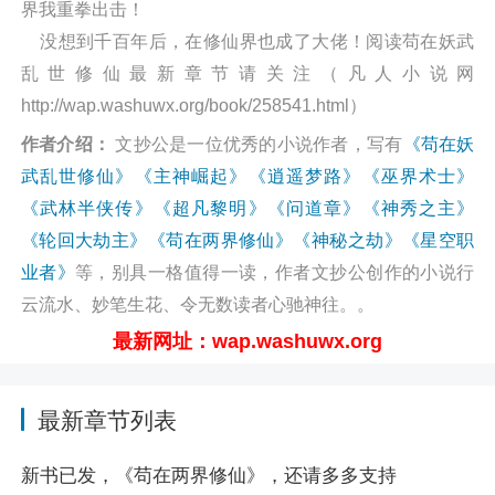
界我重拳出击！
没想到千百年后，在修仙界也成了大佬！阅读苟在妖武
乱世修仙最新章节请关注（凡人小说网
http://wap.washuwx.org/book/258541.html）
作者介绍：
文抄公是一位优秀的小说作者，写有
《苟在妖
武乱世修仙》
《主神崛起》
《逍遥梦路》
《巫界术士》
《武林半侠传》
《超凡黎明》
《问道章》
《神秀之主》
《轮回大劫主》
《苟在两界修仙》
《神秘之劫》
《星空职
业者》
等，别具一格值得一读，作者文抄公创作的小说行
云流水、妙笔生花、令无数读者心驰神往。。
最新网址：wap.washuwx.org
最新章节列表
新书已发，《苟在两界修仙》，还请多多支持