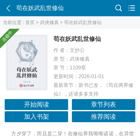
苟在妖武乱世修仙
当前位置 :
首页
>
武侠修真
> 苟在妖武乱世修仙
连载中
苟在妖武乱世修仙
作 者：
文抄公
类 型：
武侠修真
章 节：1109章
更新时间：2026-01-01
最新章节：
新书已发，《苟在两界修
仙》，还请多多支持
开始阅读
章节列表
加入书架
推荐阅读
方夕穿了，而且是二穿！在修仙界我唯唯诺诺，在异世