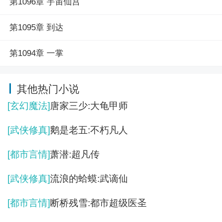
第1096章 宇宙仙宫
第1095章 到达
第1094章 一掌
其他热门小说
[玄幻魔法]
唐家三少:大龟甲师
[武侠修真]
鹅是老五:不朽凡人
[都市言情]
萧潜:超凡传
[武侠修真]
流浪的蛤蟆:武谪仙
[都市言情]
断桥残雪:都市超级医圣