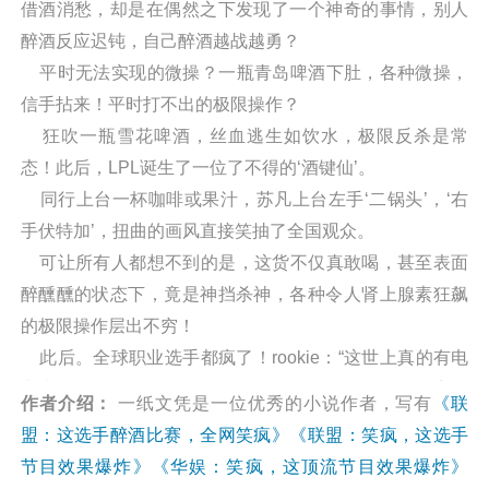
借酒消愁，却是在偶然之下发现了一个神奇的事情，别人
醉酒反应迟钝，自己醉酒越战越勇？
平时无法实现的微操？一瓶青岛啤酒下肚，各种微操，
信手拈来！平时打不出的极限操作？
狂吹一瓶雪花啤酒，丝血逃生如饮水，极限反杀是常
态！此后，LPL诞生了一位了不得的‘酒键仙’。
同行上台一杯咖啡或果汁，苏凡上台左手‘二锅头’，‘右
手伏特加’，扭曲的画风直接笑抽了全国观众。
可让所有人都想不到的是，这货不仅真敢喝，甚至表面
醉醺醺的状态下，竟是神挡杀神，各种令人肾上腺素狂飙
的极限操作层出不穷！
此后。全球职业选手都疯了！rookie：“这世上真的有电
竞李白，我没开玩笑！”faker：“你问我怎么输的？那家伙
作者介绍：
一纸文凭是一位优秀的小说作者，写有
《联
比赛开始前大喊着什么莫欺少年穷的骚话，然后就当着我
盟：这选手醉酒比赛，全网笑疯》
《联盟：笑疯，这选手
们T1的面吹了一瓶二锅头，然后…然后我们就被3:0
节目效果爆炸》
《华娱：笑疯，这顶流节目效果爆炸》
了！”ruler：“他当时醉醺醺的大喊着什么‘今日，吾持剑