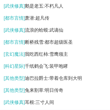
[武侠修真]
鹅是老五:不朽凡人
[都市言情]
萧潜:超凡传
[武侠修真]
流浪的蛤蟆:武谪仙
[都市言情]
断桥残雪:都市超级医圣
[玄幻魔法]
我吃西红柿:雪鹰领主
[科幻星际]
千纸鹤会飞:装甲咆哮
[其他类型]
迪巴拉爵士:带着仓库到大明
[其他类型]
兔来割草:明日传奇
[武侠修真]
耳根:三寸人间