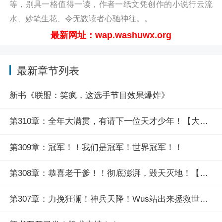
等，别具一格值得一读，作者一纸文凭创作的小说行云流
锋，以斩妖邪’，然后一场比赛杀了我八次！”UZI：“没有人
水、妙笔生花、令无数读者心驰神往。。
可以在他干掉一整瓶二锅头的时候战他，个人能力的上限
最新网址：wap.washuwx.org
是多少取决于那家伙今天喝了多少酒！”
“……”阅读联盟：这选手醉酒比赛，全网笑疯最新章节请
最新章节列表
关注（凡人小说网
http://wap.washuwx.org/book/270071.html）
新书《联盟：笑疯，这选手节目效果爆炸》
第310章：全年大满贯，有请下一位天才少年！【大结局】
第309章：冠军！！我们是冠军！世界冠军！！
第308章：恭喜老干爹！！彻底澎湃，毁天灭地！【求月票】
第307章：力挽狂澜！神兵天降！Wus站出来拯救世界！【跪求支持新书】