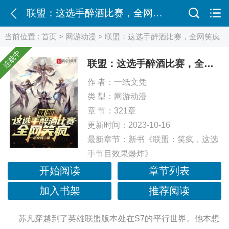
联盟：这选手醉酒比赛，全网笑疯
当前位置 :
首页
>
网游动漫
> 联盟：这选手醉酒比赛，全网笑疯
连载中
联盟：这选手醉酒比赛，全网笑疯
作 者：
一纸文凭
类 型：
网游动漫
章 节：321章
更新时间：2023-10-16
最新章节：
新书《联盟：笑疯，这选
手节目效果爆炸》
开始阅读
章节列表
加入书架
推荐阅读
苏凡穿越到了英雄联盟版本处在S7的平行世界。他本想