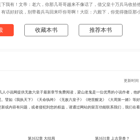
下我有！文帝：老六，你那几哥哥越来不像话了，借父皇十万兵马收拾
有话好好说，别带着兵马回来吓你哥啊！大臣：六殿下，你觉得微臣那
关注（凡人小说网 http://www.washuwx.org/book/277126.html）
读
收藏本书
推荐本书
更新时间 : 2
凡人小说网提供
无敌六皇子最新章节
免费阅读，梁山老鬼是一位优秀的小说作者，他
尾。譬如
《我执天下》
《天命纨绔》
《无敌六皇子》
《绝世醒龙》
《大周第一婿》
等好
更新或内容有问题，或者侵犯到您的权益，请通过网站的留言功能联系我们，我们在看
第1632章 大结局
第1631章 上古异兽？