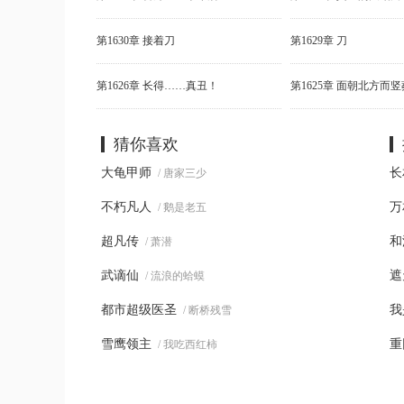
第1630章 接着刀
第1629章 刀
第1626章 长得……真丑！
第1625章 面朝北方而竖
猜你喜欢
大龟甲师
长
/ 唐家三少
不朽凡人
万
/ 鹅是老五
超凡传
和
/ 萧潜
武谪仙
遮
/ 流浪的蛤蟆
都市超级医圣
我
/ 断桥残雪
雪鹰领主
重
/ 我吃西红柿