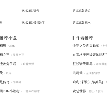
第1628章 谥号
第1627章 遗诏
葬
第1624章 懒得跑了
第1623章 祸水
推荐小说
作者推荐
相思
快穿之位面采购师
/ 桐华
/ 
相之王
在霍格沃茨淡定地喝红
/ 天蚕土豆
渣攻分手后…
征战诸天世界
/ 暗香漂浮
/ 迦太基
天
武谪仙
/ 辰东
/ 流浪的蛤蟆
是传奇
哈利·泽维尔[综英美]
/ 柳笑笑
/
回1982小渔村
欢想世界
/ 一杯冰柠檬水
/ 徐公子胜治