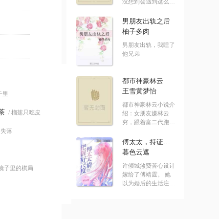
没想到会遇到这么没
有节操的系统！ .....
男朋友出轨之后
柚子多肉
男朋友出轨，我睡了
他兄弟
都市神豪林云
王雪黄梦怡
七千里
都市神豪林云小说介
茶
/ 榴莲只吃皮
绍：女朋友嫌林云
穷，跟着富二代跑
的失落
了，结果突然.....
傅太太，持证请上岗
暮色云遮
许倾城煞费苦心设计
 镜子里的棋局
嫁给了傅靖霆。 她
以为婚后的生活注定
水深火热。 却发.....