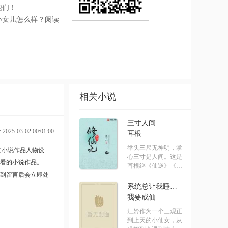
他们！
小女儿怎么样？阅读
相关小说
三寸人间
025-03-02 00:01:00
耳根
举头三尺无神明，掌
的小说作品人物设
心三寸是人间。这是
看的小说作品。
耳根继《仙逆》《求
到留言后会立即处
魔》《我.....
系统总让我睡男主[快穿]
我要成仙
江妗作为一个三观正
到上天的小仙女，从