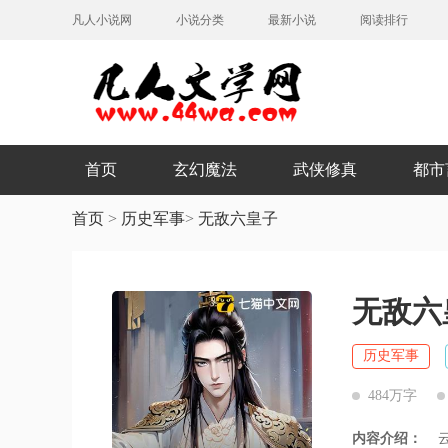
凡人小说网
小说分类
最新小说
阅读排行
首页
玄幻魔法
武侠修真
都市
首页
>
历史军事
>
无敌六皇子
无敌六
历史军事
484万字
内容介绍：
云