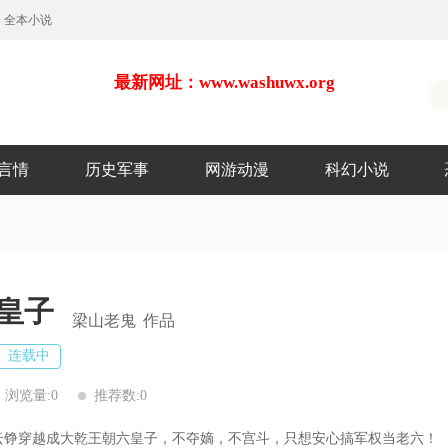
全本小说
最新网址：www.washuwx.org
言情
历史军事
网游动漫
科幻小说
皇子
梁山老鬼
作品
连载中
浏览量:0
推荐数:0
铮穿越成大乾王朝六皇子，不夺嫡，不宫斗，只想安心搞军权当老六！