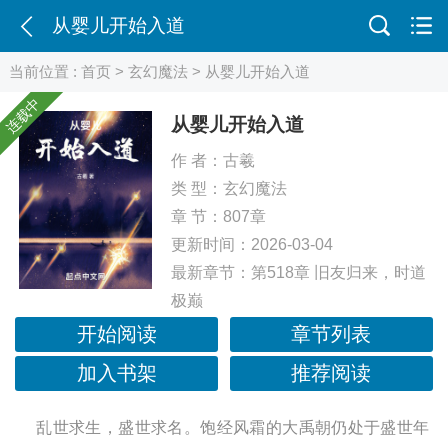
从婴儿开始入道
当前位置 :
首页
>
玄幻魔法
> 从婴儿开始入道
连载中
从婴儿开始入道
作 者：
古羲
类 型：
玄幻魔法
章 节：807章
更新时间：2026-03-04
最新章节：
第518章 旧友归来，时道
极巅
开始阅读
章节列表
加入书架
推荐阅读
乱世求生，盛世求名。饱经风霜的大禹朝仍处于盛世年