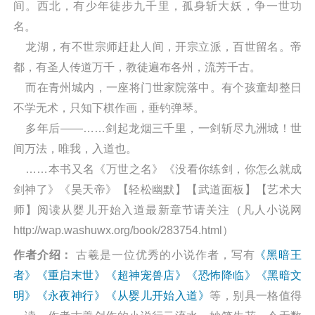
间。西北，有少年徒步九千里，孤身斩大妖，争一世功
名。
龙湖，有不世宗师赶赴人间，开宗立派，百世留名。帝
都，有圣人传道万千，教徒遍布各州，流芳千古。
而在青州城内，一座将门世家院落中。有个孩童却整日
不学无术，只知下棋作画，垂钓弹琴。
多年后——……剑起龙烟三千里，一剑斩尽九洲城！世
间万法，唯我，入道也。
……本书又名《万世之名》《没看你练剑，你怎么就成
剑神了》《昊天帝》【轻松幽默】【武道面板】【艺术大
师】阅读从婴儿开始入道最新章节请关注（凡人小说网
http://wap.washuwx.org/book/283754.html）
作者介绍：
古羲是一位优秀的小说作者，写有
《黑暗王
者》
《重启末世》
《超神宠兽店》
《恐怖降临》
《黑暗文
明》
《永夜神行》
《从婴儿开始入道》
等，别具一格值得