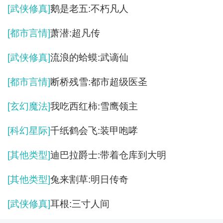
[武侠修真]
鹅是老五:不朽凡人
[都市言情]
萧潜:超凡传
[武侠修真]
流浪的蛤蟆:武谪仙
[都市言情]
断桥残雪:都市超级医圣
[玄幻魔法]
我吃西红柿:雪鹰领主
[科幻星际]
千纸鹤会飞:装甲咆哮
[其他类型]
迪巴拉爵士:带着仓库到大明
[其他类型]
兔来割草:明日传奇
[武侠修真]
耳根:三寸人间