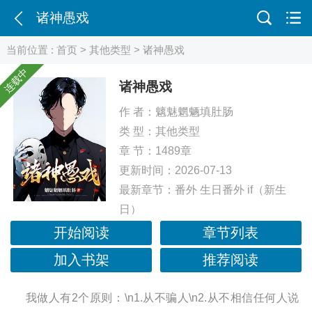
诸神愚戏
当前位置 :
首页
>
其他类型
> 诸神愚戏
连载中
诸神愚戏
作 者：
魑魅魍魉填肚肠
类 型：
其他类型
章 节：1489章
更新时间：2026-07-13
最新章节：
番外 生日番外 if（新生
日）
开始阅读
章节列表
加入书架
推荐阅读
我做人有2个原则：\n1.从不骗人\n2.从不相信任何人说