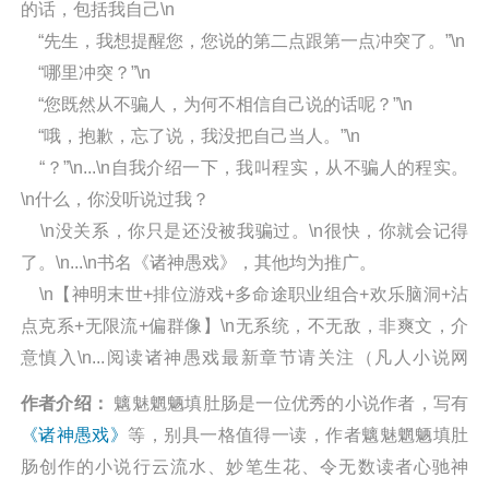
的话，包括我自己\n
“先生，我想提醒您，您说的第二点跟第一点冲突了。”\n
“哪里冲突？”\n
“您既然从不骗人，为何不相信自己说的话呢？”\n
“哦，抱歉，忘了说，我没把自己当人。”\n
“？”\n...\n自我介绍一下，我叫程实，从不骗人的程实。
\n什么，你没听说过我？
\n没关系，你只是还没被我骗过。\n很快，你就会记得
了。\n...\n书名《诸神愚戏》，其他均为推广。
\n【神明末世+排位游戏+多命途职业组合+欢乐脑洞+沾
点克系+无限流+偏群像】\n无系统，不无敌，非爽文，介
意慎入\n...阅读诸神愚戏最新章节请关注（凡人小说网
http://wap.washuwx.org/book/287665.html）
作者介绍：
魑魅魍魉填肚肠是一位优秀的小说作者，写有
《诸神愚戏》
等，别具一格值得一读，作者魑魅魍魉填肚
肠创作的小说行云流水、妙笔生花、令无数读者心驰神