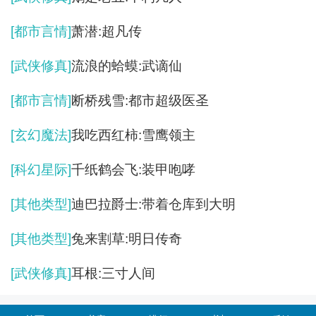
[都市言情]
萧潜:超凡传
[武侠修真]
流浪的蛤蟆:武谪仙
[都市言情]
断桥残雪:都市超级医圣
[玄幻魔法]
我吃西红柿:雪鹰领主
[科幻星际]
千纸鹤会飞:装甲咆哮
[其他类型]
迪巴拉爵士:带着仓库到大明
[其他类型]
兔来割草:明日传奇
[武侠修真]
耳根:三寸人间