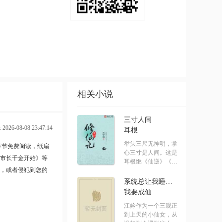
最新章节请关注（凡
相关小说
三寸人间
026-08-08 23:47:14
耳根
举头三尺无神明，掌
章节
免费阅读，纸扇
心三寸是人间。这是
市长千金开始》
等
耳根继《仙逆》《求
，或者侵犯到您的
魔》《我.....
系统总让我睡男主[快穿]
我要成仙
江妗作为一个三观正
到上天的小仙女，从