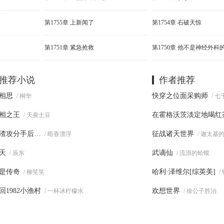
第1755章 上新闻了
第1754章 石破天惊
第1751章 紧急抢救
第1750章 他不是神经外科
推荐小说
作者推荐
相思
快穿之位面采购师
/ 桐华
/ 
相之王
在霍格沃茨淡定地喝红
/ 天蚕土豆
渣攻分手后…
征战诸天世界
/ 暗香漂浮
/ 迦太基
天
武谪仙
/ 辰东
/ 流浪的蛤蟆
是传奇
哈利·泽维尔[综英美]
/ 柳笑笑
/
回1982小渔村
欢想世界
/ 一杯冰柠檬水
/ 徐公子胜治