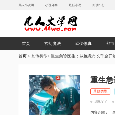
凡人小说网
小说分类
最新小说
阅读排行
首页
玄幻魔法
武侠修真
都市
首页
>
其他类型
>
重生急诊医生：从挽救市长千金开
重生急
其他类型
586万字
内容介绍：
未