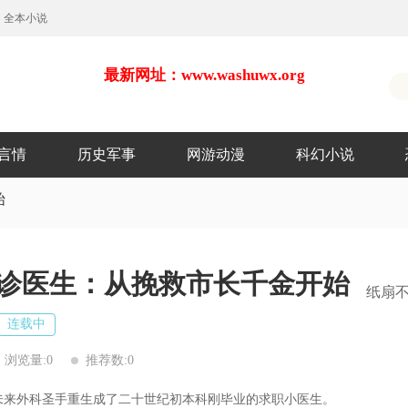
全本小说
最新网址：www.washuwx.org
言情
历史军事
网游动漫
科幻小说
始
诊医生：从挽救市长千金开始
纸扇
连载中
浏览量:0
推荐数:0
来外科圣手重生成了二十世纪初本科刚毕业的求职小医生。