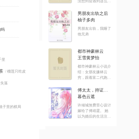
没想到会遇到这么没
有节操的系统！ .....
男朋友出轨之后
柚子多肉
男朋友出轨，我睡了
的吗
他兄弟
都市神豪林云
王雪黄梦怡
七千里
都市神豪林云小说介
茶
/ 榴莲只吃皮
绍：女朋友嫌林云
穷，跟着富二代跑
的失落
了，结果突然.....
傅太太，持证请上岗
暮色云遮
许倾城煞费苦心设计
 镜子里的棋局
嫁给了傅靖霆。 她
以为婚后的生活注定
水深火热。 却发.....