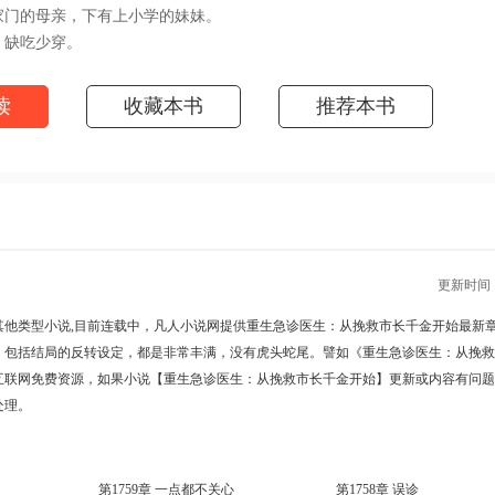
门的母亲，下有上小学的妹妹。
缺吃少穿。
不慌，手握前世外科圣手经验。
院没问题吧？
读
收藏本书
推荐本书
的招牌，你们没有意见吧？
，主任巴结我应该的吧？
在救死扶伤的路上一骑绝尘！阅读重生急诊医生：从挽救市长千金开始
ww.washuwx.org/book/299124.html）
更新时间 : 2
其他类型小说,目前连载中，凡人小说网提供
重生急诊医生：从挽救市长千金开始最新
，包括结局的反转设定，都是非常丰满，没有虎头蛇尾。譬如
《重生急诊医生：从挽救
互联网免费资源，如果小说【重生急诊医生：从挽救市长千金开始】更新或内容有问题
处理。
第1759章 一点都不关心
第1758章 误诊