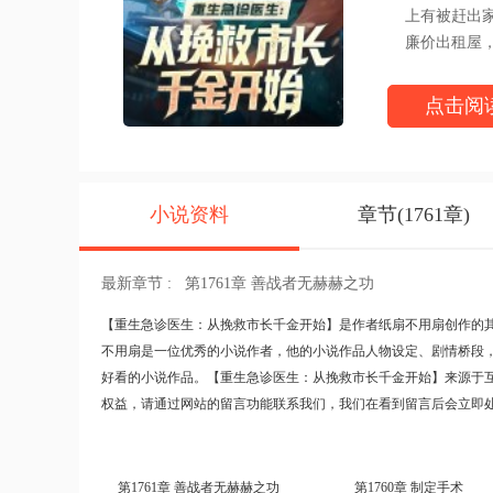
上有被赶出家
廉价出租屋，
但方知砚丝毫
我入职你们医
点击阅
我当你们医院
我医术这么好
从此，方知砚
人小说网 http://w
小说资料
章节(1761章)
最新章节 :
第1761章 善战者无赫赫之功
【
重生急诊医生：从挽救市长千金开始
】是作者纸扇不用扇创作的
不用扇是一位优秀的小说作者，他的小说作品人物设定、剧情桥段
好看的小说作品。【重生急诊医生：从挽救市长千金开始】来源于
权益，请通过网站的留言功能联系我们，我们在看到留言后会立即
第1761章 善战者无赫赫之功
第1760章 制定手术