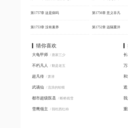
第1757章 这是病吗
第1756章 意义非凡
第1753章 没有素养
第1752章 远隔重洋
猜你喜欢
大龟甲师
长
/ 唐家三少
不朽凡人
万
/ 鹅是老五
超凡传
和
/ 萧潜
武谪仙
遮
/ 流浪的蛤蟆
都市超级医圣
我
/ 断桥残雪
雪鹰领主
重
/ 我吃西红柿