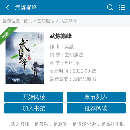
武炼巅峰
当前位置 :
首页
>
玄幻魔法
> 武炼巅峰
连载中
武炼巅峰
作 者：
莫默
类 型：
玄幻魔法
章 节：6071章
更新时间：2021-09-25
最新章节：
后记加新书
开始阅读
章节列表
加入书架
推荐阅读
武之巅峰，是孤独，是寂寞，是漫漫求索，是高处不胜