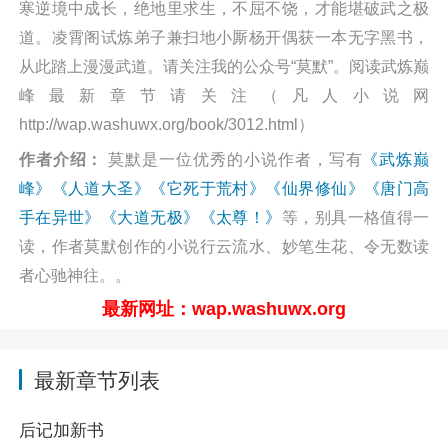
寒逆境中成长，绝地里求生，不屈不饶，才能堪破武之极
道。凌霄阁试炼弟子兼扫地小厮杨开偶获一本无字黑书，
从此踏上漫漫武道。请关注我的公众号“莫默”。阅读武炼巅
峰最新章节请关注（凡人小说网
http://wap.washuwx.org/book/3012.html）
作者介绍：
莫默是一位优秀的小说作者，写有
《武炼巅
峰》
《人道大圣》
《它死于荒村》
《仙界修仙》
《唐门高
手在异世》
《大道无极》
《太尊！》
等，别具一格值得一
读，作者莫默创作的小说行云流水、妙笔生花、令无数读
者心驰神往。。
最新网址：wap.washuwx.org
最新章节列表
后记加新书