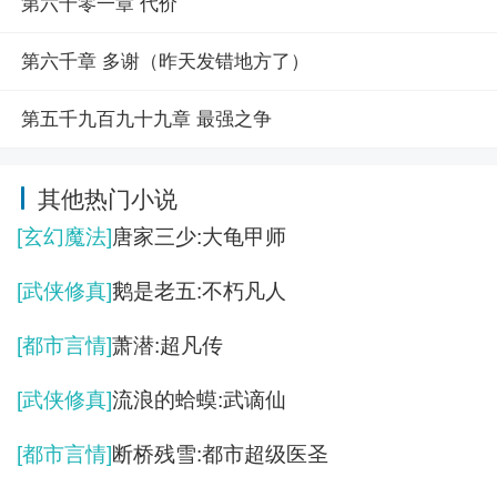
第六千零一章 代价
第六千章 多谢（昨天发错地方了）
第五千九百九十九章 最强之争
其他热门小说
[玄幻魔法]
唐家三少:大龟甲师
[武侠修真]
鹅是老五:不朽凡人
[都市言情]
萧潜:超凡传
[武侠修真]
流浪的蛤蟆:武谪仙
[都市言情]
断桥残雪:都市超级医圣